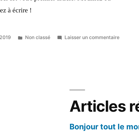
z à écrire !
Publié
sur
 2019
Non classé
Laisser un commentaire
dans
Bonjour
tout
le
monde !
Articles 
Bonjour tout le mo