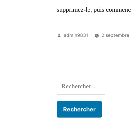
supprimez-le, puis commence
Publié
admin9831
2 septembre
par
Rechercher :