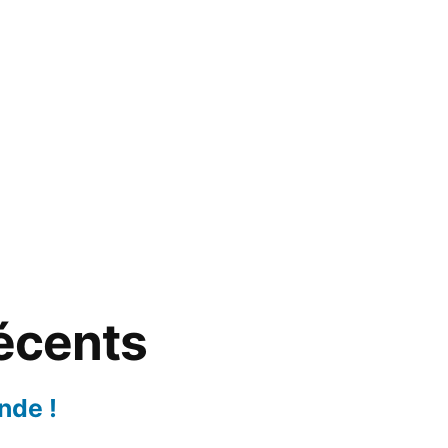
récents
nde !