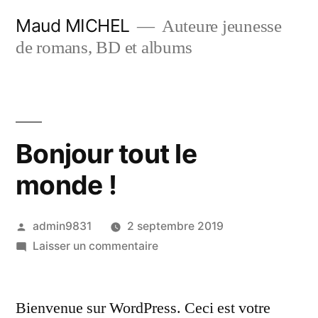
Aller
Maud MICHEL
Auteure jeunesse
au
de romans, BD et albums
contenu
Bonjour tout le
monde !
Publié
admin9831
2 septembre 2019
par
sur
Laisser un commentaire
Bonjour
tout
Bienvenue sur WordPress. Ceci est votre
le